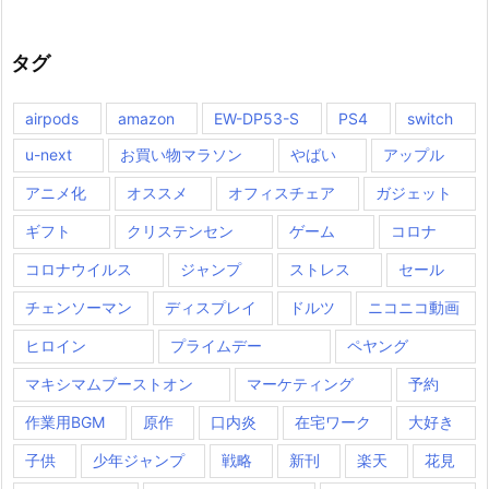
タグ
airpods
amazon
EW-DP53-S
PS4
switch
u-next
お買い物マラソン
やばい
アップル
アニメ化
オススメ
オフィスチェア
ガジェット
ギフト
クリステンセン
ゲーム
コロナ
コロナウイルス
ジャンプ
ストレス
セール
チェンソーマン
ディスプレイ
ドルツ
ニコニコ動画
ヒロイン
プライムデー
ペヤング
マキシマムブーストオン
マーケティング
予約
作業用BGM
原作
口内炎
在宅ワーク
大好き
子供
少年ジャンプ
戦略
新刊
楽天
花見