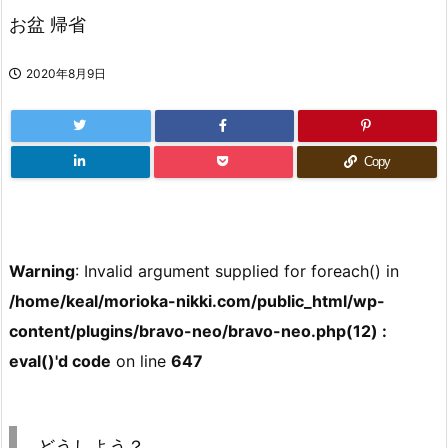
お盆 帰省
2020年8月9日
Copy
Warning
: Invalid argument supplied for foreach() in
/home/keal/morioka-nikki.com/public_html/wp-
content/plugins/bravo-neo/bravo-neo.php(12) :
eval()'d code
on line
647
どうしよう？