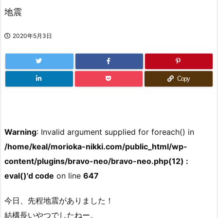
地震
2020年5月3日
Copy
Warning
: Invalid argument supplied for foreach() in
/home/keal/morioka-nikki.com/public_html/wp-
content/plugins/bravo-neo/bravo-neo.php(12) :
eval()'d code
on line
647
今日、先程地震がありました！
結構長いやつでしたねー。