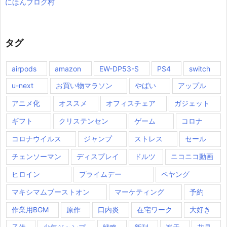
にほんブログ村
タグ
airpods
amazon
EW-DP53-S
PS4
switch
u-next
お買い物マラソン
やばい
アップル
アニメ化
オススメ
オフィスチェア
ガジェット
ギフト
クリステンセン
ゲーム
コロナ
コロナウイルス
ジャンプ
ストレス
セール
チェンソーマン
ディスプレイ
ドルツ
ニコニコ動画
ヒロイン
プライムデー
ペヤング
マキシマムブーストオン
マーケティング
予約
作業用BGM
原作
口内炎
在宅ワーク
大好き