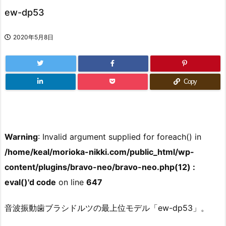
ew-dp53
2020年5月8日
Copy
Warning
: Invalid argument supplied for foreach() in
/home/keal/morioka-nikki.com/public_html/wp-
content/plugins/bravo-neo/bravo-neo.php(12) :
eval()'d code
on line
647
音波振動歯ブラシドルツの最上位モデル「ew-dp53」。