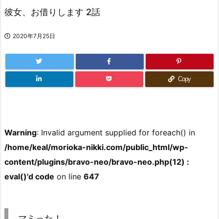
彼女、お借りします 2話
2020年7月25日
Copy
Warning
: Invalid argument supplied for foreach() in
/home/keal/morioka-nikki.com/public_html/wp-
content/plugins/bravo-neo/bravo-neo.php(12) :
eval()'d code
on line
647
マミった！