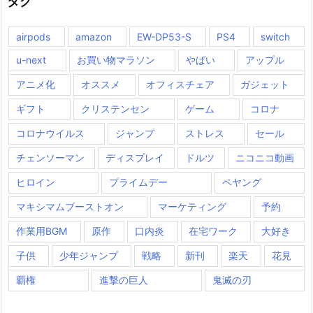
タグ
airpods
amazon
EW-DP53-S
PS4
switch
u-next
お買い物マラソン
やばい
アップル
アニメ化
オススメ
オフィスチェア
ガジェット
ギフト
クリステンセン
ゲーム
コロナ
コロナウイルス
ジャンプ
ストレス
セール
チェンソーマン
ディスプレイ
ドルツ
ニコニコ動画
ヒロイン
プライムデー
ペヤング
マキシマムブーストオン
マーケティング
予約
作業用BGM
原作
口内炎
在宅ワーク
大好き
子供
少年ジャンプ
戦略
新刊
楽天
花見
覇権
進撃の巨人
鬼滅の刃